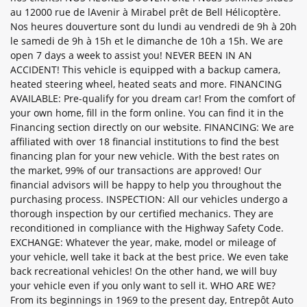
au 12000 rue de lAvenir à Mirabel prêt de Bell Hélicoptère.
Nos heures douverture sont du lundi au vendredi de 9h à 20h
le samedi de 9h à 15h et le dimanche de 10h a 15h. We are
open 7 days a week to assist you! NEVER BEEN IN AN
ACCIDENT! This vehicle is equipped with a backup camera,
heated steering wheel, heated seats and more. FINANCING
AVAILABLE: Pre-qualify for you dream car! From the comfort of
your own home, fill in the form online. You can find it in the
Financing section directly on our website. FINANCING: We are
affiliated with over 18 financial institutions to find the best
financing plan for your new vehicle. With the best rates on
the market, 99% of our transactions are approved! Our
financial advisors will be happy to help you throughout the
purchasing process. INSPECTION: All our vehicles undergo a
thorough inspection by our certified mechanics. They are
reconditioned in compliance with the Highway Safety Code.
EXCHANGE: Whatever the year, make, model or mileage of
your vehicle, well take it back at the best price. We even take
back recreational vehicles! On the other hand, we will buy
your vehicle even if you only want to sell it. WHO ARE WE?
From its beginnings in 1969 to the present day, Entrepôt Auto