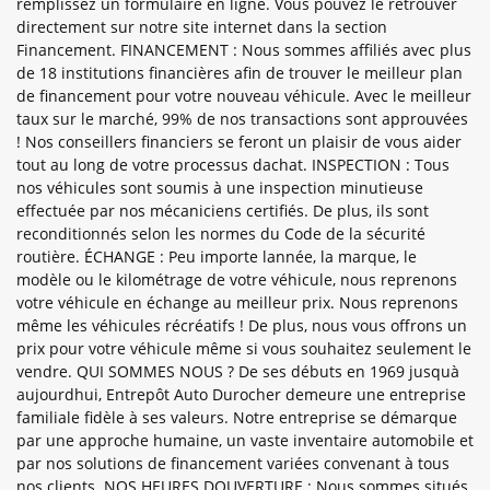
remplissez un formulaire en ligne. Vous pouvez le retrouver
directement sur notre site internet dans la section
Financement. FINANCEMENT : Nous sommes affiliés avec plus
de 18 institutions financières afin de trouver le meilleur plan
de financement pour votre nouveau véhicule. Avec le meilleur
taux sur le marché, 99% de nos transactions sont approuvées
! Nos conseillers financiers se feront un plaisir de vous aider
tout au long de votre processus dachat. INSPECTION : Tous
nos véhicules sont soumis à une inspection minutieuse
effectuée par nos mécaniciens certifiés. De plus, ils sont
reconditionnés selon les normes du Code de la sécurité
routière. ÉCHANGE : Peu importe lannée, la marque, le
modèle ou le kilométrage de votre véhicule, nous reprenons
votre véhicule en échange au meilleur prix. Nous reprenons
même les véhicules récréatifs ! De plus, nous vous offrons un
prix pour votre véhicule même si vous souhaitez seulement le
vendre. QUI SOMMES NOUS ? De ses débuts en 1969 jusquà
aujourdhui, Entrepôt Auto Durocher demeure une entreprise
familiale fidèle à ses valeurs. Notre entreprise se démarque
par une approche humaine, un vaste inventaire automobile et
par nos solutions de financement variées convenant à tous
nos clients. NOS HEURES DOUVERTURE : Nous sommes situés