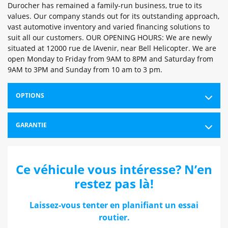
Durocher has remained a family-run business, true to its
values. Our company stands out for its outstanding approach,
vast automotive inventory and varied financing solutions to
suit all our customers. OUR OPENING HOURS: We are newly
situated at 12000 rue de lAvenir, near Bell Helicopter. We are
open Monday to Friday from 9AM to 8PM and Saturday from
9AM to 3PM and Sunday from 10 am to 3 pm.
OPTIONS
GARANTIE
Ce véhicule vous intéresse? N’en
restez pas là!
Laissez-vous tenter en planifiant un essai
routier.