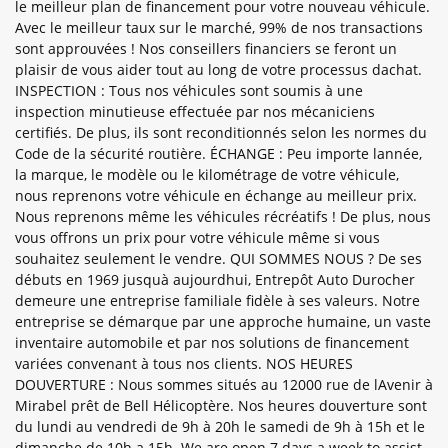
le meilleur plan de financement pour votre nouveau véhicule.
Avec le meilleur taux sur le marché, 99% de nos transactions
sont approuvées ! Nos conseillers financiers se feront un
plaisir de vous aider tout au long de votre processus dachat.
INSPECTION : Tous nos véhicules sont soumis à une
inspection minutieuse effectuée par nos mécaniciens
certifiés. De plus, ils sont reconditionnés selon les normes du
Code de la sécurité routière. ÉCHANGE : Peu importe lannée,
la marque, le modèle ou le kilométrage de votre véhicule,
nous reprenons votre véhicule en échange au meilleur prix.
Nous reprenons même les véhicules récréatifs ! De plus, nous
vous offrons un prix pour votre véhicule même si vous
souhaitez seulement le vendre. QUI SOMMES NOUS ? De ses
débuts en 1969 jusquà aujourdhui, Entrepôt Auto Durocher
demeure une entreprise familiale fidèle à ses valeurs. Notre
entreprise se démarque par une approche humaine, un vaste
inventaire automobile et par nos solutions de financement
variées convenant à tous nos clients. NOS HEURES
DOUVERTURE : Nous sommes situés au 12000 rue de lAvenir à
Mirabel prêt de Bell Hélicoptère. Nos heures douverture sont
du lundi au vendredi de 9h à 20h le samedi de 9h à 15h et le
dimanche de 10h a 15h. We are open 7 days a week to assist