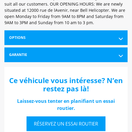
suit all our customers. OUR OPENING HOURS: We are newly
situated at 12000 rue de lAvenir, near Bell Helicopter. We are
open Monday to Friday from 9AM to 8PM and Saturday from
9AM to 3PM and Sunday from 10 am to 3 pm.
OPTIONS
GARANTIE
Ce véhicule vous intéresse? N’en
restez pas là!
Laissez-vous tenter en planifiant un essai
routier.
RÉSERVEZ UN ESSAI ROUTIER