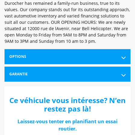
Durocher has remained a family-run business, true to its
values. Our company stands out for its outstanding approach,
vast automotive inventory and varied financing solutions to
suit all our customers. OUR OPENING HOURS: We are newly
situated at 12000 rue de lAvenir, near Bell Helicopter. We are
open Monday to Friday from 9AM to 8PM and Saturday from
9AM to 3PM and Sunday from 10 am to 3 pm.
OPTIONS
GARANTIE
Ce véhicule vous intéresse? N’en
restez pas là!
Laissez-vous tenter en planifiant un essai
routier.