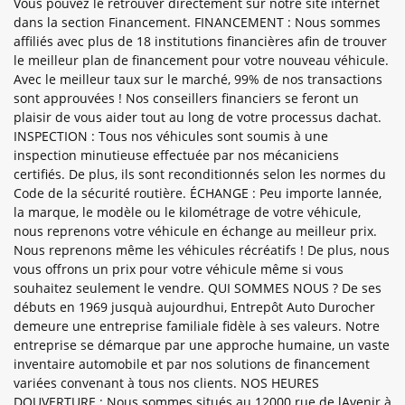
Vous pouvez le retrouver directement sur notre site internet
dans la section Financement. FINANCEMENT : Nous sommes
affiliés avec plus de 18 institutions financières afin de trouver
le meilleur plan de financement pour votre nouveau véhicule.
Avec le meilleur taux sur le marché, 99% de nos transactions
sont approuvées ! Nos conseillers financiers se feront un
plaisir de vous aider tout au long de votre processus dachat.
INSPECTION : Tous nos véhicules sont soumis à une
inspection minutieuse effectuée par nos mécaniciens
certifiés. De plus, ils sont reconditionnés selon les normes du
Code de la sécurité routière. ÉCHANGE : Peu importe lannée,
la marque, le modèle ou le kilométrage de votre véhicule,
nous reprenons votre véhicule en échange au meilleur prix.
Nous reprenons même les véhicules récréatifs ! De plus, nous
vous offrons un prix pour votre véhicule même si vous
souhaitez seulement le vendre. QUI SOMMES NOUS ? De ses
débuts en 1969 jusquà aujourdhui, Entrepôt Auto Durocher
demeure une entreprise familiale fidèle à ses valeurs. Notre
entreprise se démarque par une approche humaine, un vaste
inventaire automobile et par nos solutions de financement
variées convenant à tous nos clients. NOS HEURES
DOUVERTURE : Nous sommes situés au 12000 rue de lAvenir à