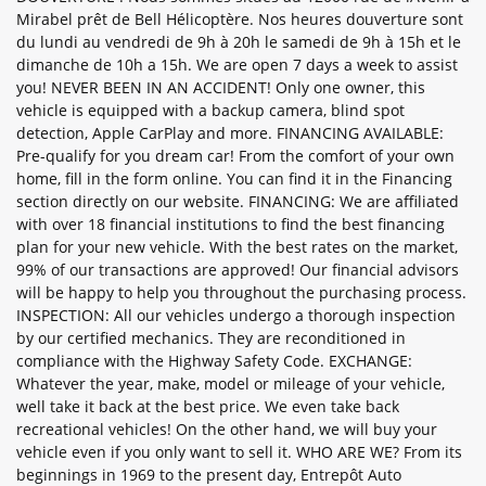
Mirabel prêt de Bell Hélicoptère. Nos heures douverture sont
du lundi au vendredi de 9h à 20h le samedi de 9h à 15h et le
dimanche de 10h a 15h. We are open 7 days a week to assist
you! NEVER BEEN IN AN ACCIDENT! Only one owner, this
vehicle is equipped with a backup camera, blind spot
detection, Apple CarPlay and more. FINANCING AVAILABLE:
Pre-qualify for you dream car! From the comfort of your own
home, fill in the form online. You can find it in the Financing
section directly on our website. FINANCING: We are affiliated
with over 18 financial institutions to find the best financing
plan for your new vehicle. With the best rates on the market,
99% of our transactions are approved! Our financial advisors
will be happy to help you throughout the purchasing process.
INSPECTION: All our vehicles undergo a thorough inspection
by our certified mechanics. They are reconditioned in
compliance with the Highway Safety Code. EXCHANGE:
Whatever the year, make, model or mileage of your vehicle,
well take it back at the best price. We even take back
recreational vehicles! On the other hand, we will buy your
vehicle even if you only want to sell it. WHO ARE WE? From its
beginnings in 1969 to the present day, Entrepôt Auto