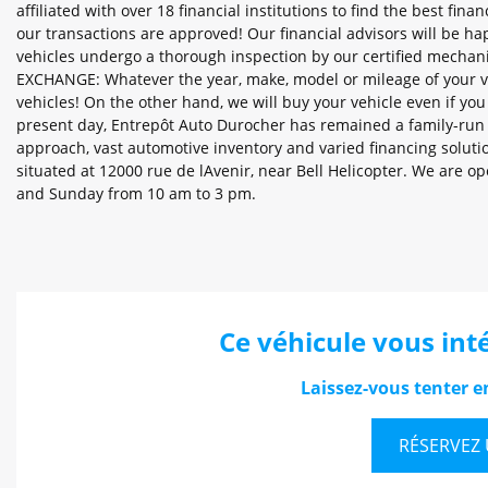
affiliated with over 18 financial institutions to find the best fi
our transactions are approved! Our financial advisors will be h
vehicles undergo a thorough inspection by our certified mechan
EXCHANGE: Whatever the year, make, model or mileage of your vehi
vehicles! On the other hand, we will buy your vehicle even if yo
present day, Entrepôt Auto Durocher has remained a family-run b
approach, vast automotive inventory and varied financing solu
situated at 12000 rue de lAvenir, near Bell Helicopter. We ar
and Sunday from 10 am to 3 pm.
Ce véhicule vous inté
Laissez-vous tenter en
RÉSERVEZ 