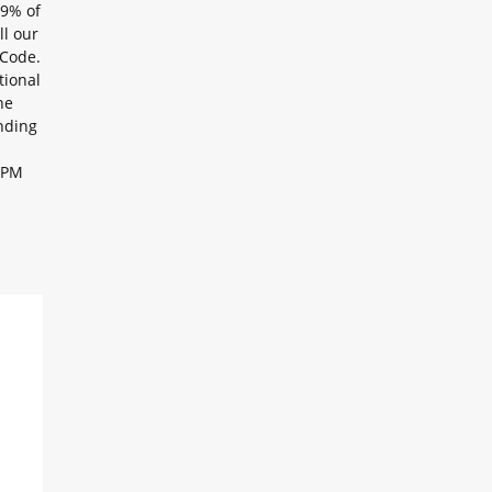
99% of
ll our
 Code.
tional
he
nding
 3PM