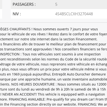
PASSAGERS :
5
NIV :
4S4BSCLCXH3270448
IÈGES CHAUFFANTS ! Nous sommes ouverts 7 jours pour vous
 le véhicule de vos rêves ! Restez dans le confort de votre foyer
ectement sur notre site internet dans la section Financement.
 financières afin de trouver le meilleur plan de financement pour
s transactions sont approuvées ! Nos conseillers financiers se fer
. INSPECTION : Tous nos véhicules sont soumis à une inspection
 sont reconditionnés selon les normes du Code de la sécurité routiè
étrage de votre véhicule, nous reprenons votre véhicule en échan
e plus, nous vous offrons un prix pour votre véhicule même si vous
uts en 1969 jusquà aujourdhui, Entrepôt Auto Durocher demeure
démarque par une approche humaine, un vaste inventaire automobile
s clients. NOS HEURES DOUVERTURE : Nous sommes situés au 12000
rture sont du lundi au vendredi de 9h à 20h le samedi de 9h à 15h 
u! NEVER AN ACCIDENT! This vehicle is equipped with a navigation
 more. FINANCING AVAILABLE: Pre-qualify for you dream car! From t
t in the Financing section directly on our website. FINANCING: We a