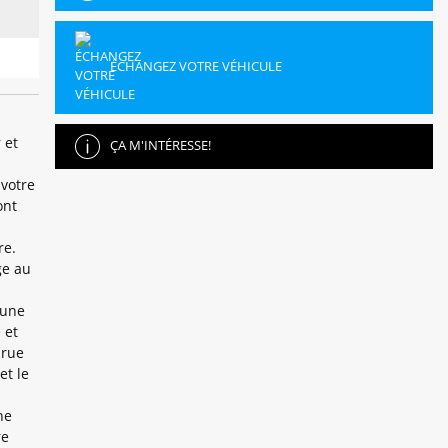
ÉCHANGEZ VOTRE VÉHICULE
 et
ÇA M'INTÉRESSE!
 votre
ont
re.
ge au
 une
 et
 rue
et le
he
re