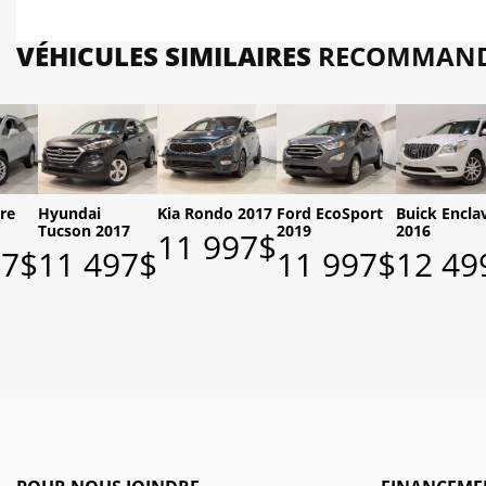
VÉHICULES SIMILAIRES
RECOMMAND
re
Hyundai
Kia Rondo 2017
Ford EcoSport
Buick Encla
Tucson 2017
2019
2016
11 997
$
97
$
11 497
$
11 997
$
12 49