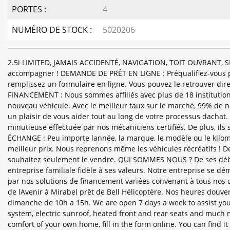
PORTES :
4
NUMÉRO DE STOCK :
5020206
2.5i LIMITED, JAMAIS ACCIDENTÉ, NAVIGATION, TOIT OUVRANT, S
accompagner ! DEMANDE DE PRÊT EN LIGNE : Préqualifiez-vous pour
remplissez un formulaire en ligne. Vous pouvez le retrouver dir
FINANCEMENT : Nous sommes affiliés avec plus de 18 institutions
nouveau véhicule. Avec le meilleur taux sur le marché, 99% de no
un plaisir de vous aider tout au long de votre processus dachat
minutieuse effectuée par nos mécaniciens certifiés. De plus, ils
ÉCHANGE : Peu importe lannée, la marque, le modèle ou le kilom
meilleur prix. Nous reprenons même les véhicules récréatifs ! D
souhaitez seulement le vendre. QUI SOMMES NOUS ? De ses déb
entreprise familiale fidèle à ses valeurs. Notre entreprise se 
par nos solutions de financement variées convenant à tous no
de lAvenir à Mirabel prêt de Bell Hélicoptère. Nos heures douve
dimanche de 10h a 15h. We are open 7 days a week to assist yo
system, electric sunroof, heated front and rear seats and much
comfort of your own home, fill in the form online. You can find i