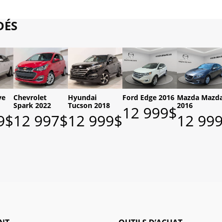
ÉS
ve
Chevrolet
Hyundai
Ford Edge 2016
Mazda Mazd
Spark 2022
Tucson 2018
2016
12 999
$
9
$
12 997
$
12 999
$
12 99