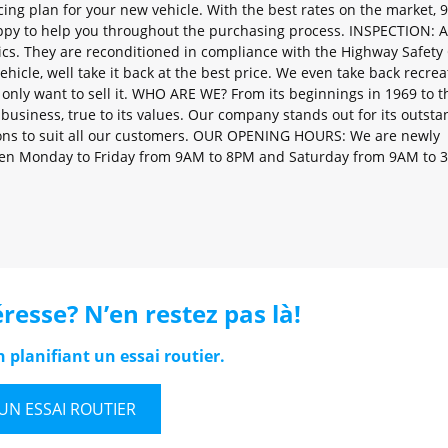
nancing plan for your new vehicle. With the best rates on the market, 
appy to help you throughout the purchasing process. INSPECTION: A
ics. They are reconditioned in compliance with the Highway Safety
cle, well take it back at the best price. We even take back recrea
u only want to sell it. WHO ARE WE? From its beginnings in 1969 to t
usiness, true to its values. Our company stands out for its outsta
tions to suit all our customers. OUR OPENING HOURS: We are newly
e open Monday to Friday from 9AM to 8PM and Saturday from 9AM to
resse? N’en restez pas là!
 planifiant un essai routier.
UN ESSAI ROUTIER