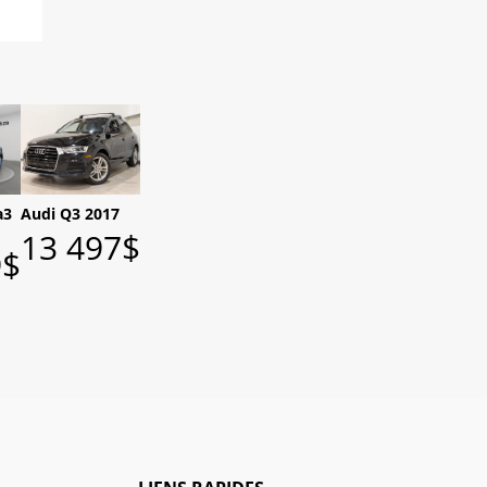
a3
Audi Q3 2017
13 497
$
9
$