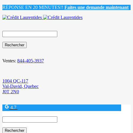
RÉPONSE EN 20 MINUTES!!
Faites une demande maintenant
Search
for:
Ventes:
844-405-3937
1004 QC-117
Val-David
,
Quebec
J0T 2N0
4.7
Search
for: