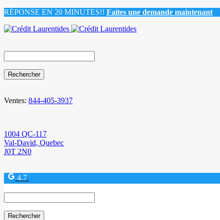
RÉPONSE EN 20 MINUTES!!
Faites une demande maintenant
Search
for:
Ventes:
844-405-3937
1004 QC-117
Val-David
,
Quebec
J0T 2N0
4.7
Search
for: