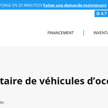
PONSE EN 20 MINUTES!!
Faites une demande maintenant
4.7
FINANCEMENT
INVENT
taire de véhicules d’o
vés