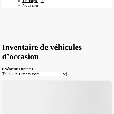
Témoignages
Nouvelles
Inventaire de véhicules
d’occasion
0 véhicules
trouvés
Trier par:
Aucun véhicule trouvé
×
Vérifier la disponibilité du {{vehicle.make}}
{{vehicle.model}} {{vehicle.year}}