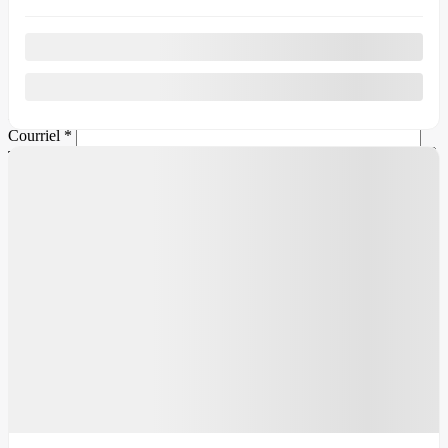
Nous voulons votre vieux véhicule ! Contactez-nous pour que nous
puissions vous offrir un prix compétitif pour votre échange.
Prénom
*
Nom
*
Courriel
*
Téléphone
*
Marque du véhicule
*
Modèle du
véhicule
*
Année du véhicule
*
Odomètre du
véhicule
*
Numéro d’identification de véhicule (NIV)
Commentaire(s) et/ou question(s)