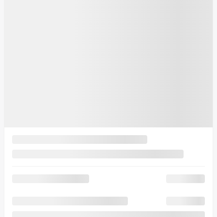
Je consens à recevoir par courriel des rappels, nouvelles et
promotions de Crédit Laurentides. Je comprends que mes
renseignements seront utilisés uniquement à cette fin et que je peux
retirer mon consentement en tout temps.
J’accepte la
politique de
confidentialité
*
.
Obtenez le rapport Carfax
×
Prénom
*
Nom
*
Courriel
*
Téléphone
*
Je consens à recevoir par courriel des rappels, nouvelles et
promotions de Crédit Laurentides. Je comprends que mes