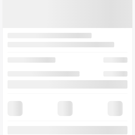
Contactez-nous
Foire aux questions
Nouvelles
2026 © Crédit Laurentides
| Tous droits réservés.
Termes & conditions
|
Politique et confidentialité
|
Désabonnement
|
Politique de cookies (CA)
|
Paramétrer les
cookies
DÉVELOPPÉ PAR