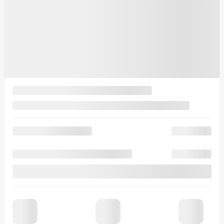
Prénom
*
Nom
*
Courriel
*
Téléphone
*
Commentaire(s) et/ou question(s)
Je consens à recevoir par courriel des rappels, nouvelles et
promotions de Crédit Laurentides. Je comprends que mes
renseignements seront utilisés uniquement à cette fin et que je peux
retirer mon consentement en tout temps.
J’accepte la
politique de
confidentialité
*
.
×
Échangez votre véhicule