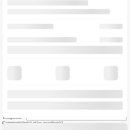
Véhicule souhaité
*
Je consens à recevoir par courriel des rappels, nouvelles et
promotions de Crédit Laurentides. Je comprends que mes
renseignements seront utilisés uniquement à cette fin et que je peux
retirer mon consentement en tout temps.
J’accepte la
politique de
confidentialité
*
.
×
Demande d’informations ({{vehicle.make}}
{{vehicle.model}} {{vehicle.year}})
Prénom
*
Nom
*
Courriel
*
Téléphone
*
Commentaire(s) et/ou question(s)