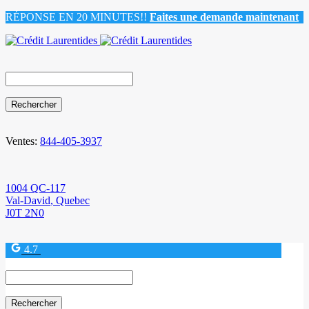
RÉPONSE EN 20 MINUTES!!
Faites une demande maintenant
Search
for:
Ventes:
844-405-3937
1004 QC-117
Val-David
,
Quebec
J0T 2N0
4.7
Search
for: