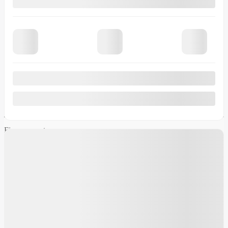
renseignements seront utilisés uniquement à cette fin et que je peux
retirer mon consentement en tout temps.
J’accepte la
politique de
confidentialité
*
.
Pour nous joindre
Crédit Laurentides
Ventes:
844-405-3937
4.7
Financement
Financement
Outils d’achat
Inventaire d’occasion
Évaluez votre échange
Promotions
Liens rapides