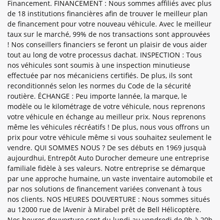
Financement. FINANCEMENT : Nous sommes affiliés avec plus
de 18 institutions financières afin de trouver le meilleur plan
de financement pour votre nouveau véhicule. Avec le meilleur
taux sur le marché, 99% de nos transactions sont approuvées
! Nos conseillers financiers se feront un plaisir de vous aider
tout au long de votre processus dachat. INSPECTION : Tous
nos véhicules sont soumis à une inspection minutieuse
effectuée par nos mécaniciens certifiés. De plus, ils sont
reconditionnés selon les normes du Code de la sécurité
routière. ÉCHANGE : Peu importe lannée, la marque, le
modèle ou le kilométrage de votre véhicule, nous reprenons
votre véhicule en échange au meilleur prix. Nous reprenons
même les véhicules récréatifs ! De plus, nous vous offrons un
prix pour votre véhicule même si vous souhaitez seulement le
vendre. QUI SOMMES NOUS ? De ses débuts en 1969 jusquà
aujourdhui, Entrepôt Auto Durocher demeure une entreprise
familiale fidèle à ses valeurs. Notre entreprise se démarque
par une approche humaine, un vaste inventaire automobile et
par nos solutions de financement variées convenant à tous
nos clients. NOS HEURES DOUVERTURE : Nous sommes situés
au 12000 rue de lAvenir à Mirabel prêt de Bell Hélicoptère.
Nos heures douverture sont du lundi au vendredi de 9h à 20h