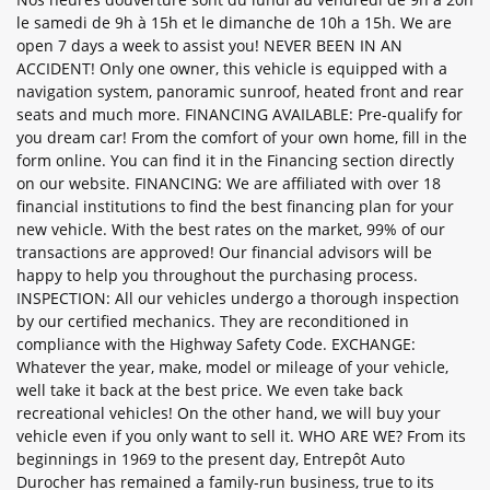
le samedi de 9h à 15h et le dimanche de 10h a 15h. We are
open 7 days a week to assist you! NEVER BEEN IN AN
ACCIDENT! Only one owner, this vehicle is equipped with a
navigation system, panoramic sunroof, heated front and rear
seats and much more. FINANCING AVAILABLE: Pre-qualify for
you dream car! From the comfort of your own home, fill in the
form online. You can find it in the Financing section directly
on our website. FINANCING: We are affiliated with over 18
financial institutions to find the best financing plan for your
new vehicle. With the best rates on the market, 99% of our
transactions are approved! Our financial advisors will be
happy to help you throughout the purchasing process.
INSPECTION: All our vehicles undergo a thorough inspection
by our certified mechanics. They are reconditioned in
compliance with the Highway Safety Code. EXCHANGE:
Whatever the year, make, model or mileage of your vehicle,
well take it back at the best price. We even take back
recreational vehicles! On the other hand, we will buy your
vehicle even if you only want to sell it. WHO ARE WE? From its
beginnings in 1969 to the present day, Entrepôt Auto
Durocher has remained a family-run business, true to its