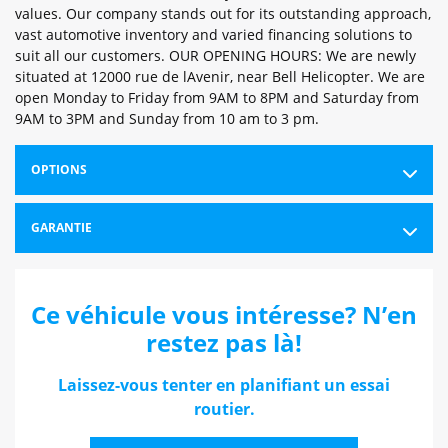
values. Our company stands out for its outstanding approach,
vast automotive inventory and varied financing solutions to
suit all our customers. OUR OPENING HOURS: We are newly
situated at 12000 rue de lAvenir, near Bell Helicopter. We are
open Monday to Friday from 9AM to 8PM and Saturday from
9AM to 3PM and Sunday from 10 am to 3 pm.
OPTIONS
GARANTIE
Ce véhicule vous intéresse? N’en
restez pas là!
Laissez-vous tenter en planifiant un essai
routier.