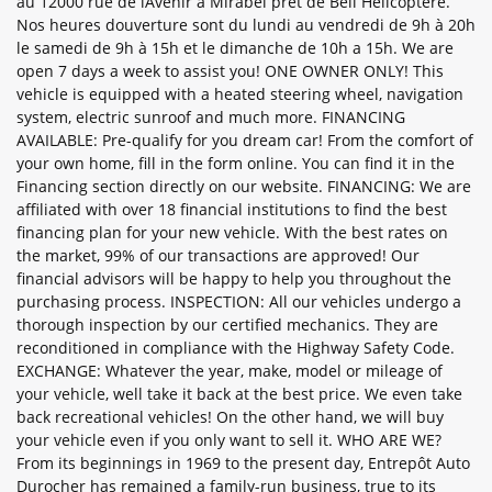
au 12000 rue de lAvenir à Mirabel prêt de Bell Hélicoptère.
Nos heures douverture sont du lundi au vendredi de 9h à 20h
le samedi de 9h à 15h et le dimanche de 10h a 15h. We are
open 7 days a week to assist you! ONE OWNER ONLY! This
vehicle is equipped with a heated steering wheel, navigation
system, electric sunroof and much more. FINANCING
AVAILABLE: Pre-qualify for you dream car! From the comfort of
your own home, fill in the form online. You can find it in the
Financing section directly on our website. FINANCING: We are
affiliated with over 18 financial institutions to find the best
financing plan for your new vehicle. With the best rates on
the market, 99% of our transactions are approved! Our
financial advisors will be happy to help you throughout the
purchasing process. INSPECTION: All our vehicles undergo a
thorough inspection by our certified mechanics. They are
reconditioned in compliance with the Highway Safety Code.
EXCHANGE: Whatever the year, make, model or mileage of
your vehicle, well take it back at the best price. We even take
back recreational vehicles! On the other hand, we will buy
your vehicle even if you only want to sell it. WHO ARE WE?
From its beginnings in 1969 to the present day, Entrepôt Auto
Durocher has remained a family-run business, true to its