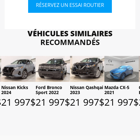
RÉSERVEZ UN ESSAI ROUTIER
VÉHICULES SIMILAIRES
RECOMMANDÉS
Nissan Kicks
Ford Bronco
Nissan Qashqai
Mazda CX-5
2024
Sport 2022
2023
2021
$
21 997
$
21 997
$
21 997
$
21 997
$