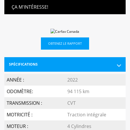
ÇA M'INTÉRESSE!
OBTENEZ LE RAPPORT
SPÉCIFICATIONS
ANNÉE :
2022
ODOMÈTRE:
94 115 km
TRANSMISSION :
CVT
MOTRICITÉ :
Traction intégrale
MOTEUR :
4 Cylindres