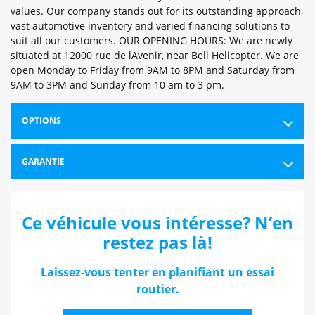
values. Our company stands out for its outstanding approach,
vast automotive inventory and varied financing solutions to
suit all our customers. OUR OPENING HOURS: We are newly
situated at 12000 rue de lAvenir, near Bell Helicopter. We are
open Monday to Friday from 9AM to 8PM and Saturday from
9AM to 3PM and Sunday from 10 am to 3 pm.
OPTIONS
GARANTIE
Ce véhicule vous intéresse? N’en
restez pas là!
Laissez-vous tenter en planifiant un essai
routier.