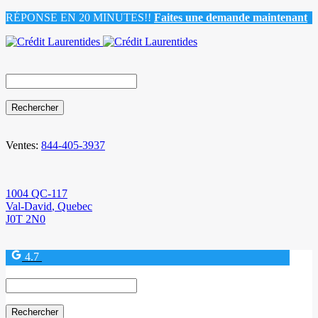
RÉPONSE EN 20 MINUTES!!
Faites une demande maintenant
Search
for:
Ventes:
844-405-3937
1004 QC-117
Val-David
,
Quebec
J0T 2N0
4.7
Search
for: