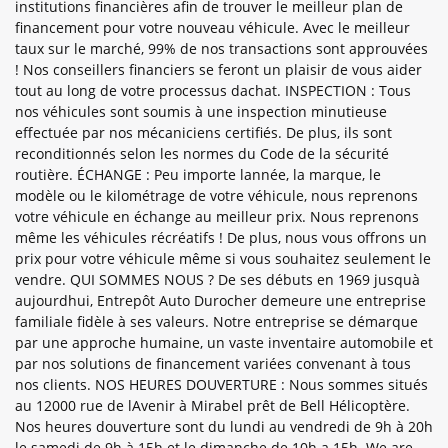
institutions financières afin de trouver le meilleur plan de
financement pour votre nouveau véhicule. Avec le meilleur
taux sur le marché, 99% de nos transactions sont approuvées
! Nos conseillers financiers se feront un plaisir de vous aider
tout au long de votre processus dachat. INSPECTION : Tous
nos véhicules sont soumis à une inspection minutieuse
effectuée par nos mécaniciens certifiés. De plus, ils sont
reconditionnés selon les normes du Code de la sécurité
routière. ÉCHANGE : Peu importe lannée, la marque, le
modèle ou le kilométrage de votre véhicule, nous reprenons
votre véhicule en échange au meilleur prix. Nous reprenons
même les véhicules récréatifs ! De plus, nous vous offrons un
prix pour votre véhicule même si vous souhaitez seulement le
vendre. QUI SOMMES NOUS ? De ses débuts en 1969 jusquà
aujourdhui, Entrepôt Auto Durocher demeure une entreprise
familiale fidèle à ses valeurs. Notre entreprise se démarque
par une approche humaine, un vaste inventaire automobile et
par nos solutions de financement variées convenant à tous
nos clients. NOS HEURES DOUVERTURE : Nous sommes situés
au 12000 rue de lAvenir à Mirabel prêt de Bell Hélicoptère.
Nos heures douverture sont du lundi au vendredi de 9h à 20h
le samedi de 9h à 15h et le dimanche de 10h a 15h. We are