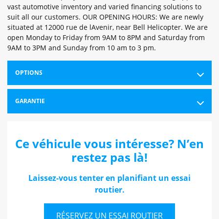
vast automotive inventory and varied financing solutions to
suit all our customers. OUR OPENING HOURS: We are newly
situated at 12000 rue de lAvenir, near Bell Helicopter. We are
open Monday to Friday from 9AM to 8PM and Saturday from
9AM to 3PM and Sunday from 10 am to 3 pm.
OPTIONS
GARANTIE
Ce véhicule vous intéresse? N’en
restez pas là!
Laissez-vous tenter en planifiant un essai
routier.
RÉSERVEZ UN ESSAI ROUTIER