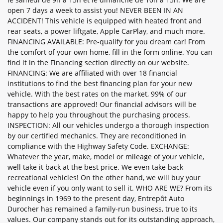
open 7 days a week to assist you! NEVER BEEN IN AN
ACCIDENT! This vehicle is equipped with heated front and
rear seats, a power liftgate, Apple CarPlay, and much more.
FINANCING AVAILABLE: Pre-qualify for you dream car! From
the comfort of your own home, fill in the form online. You can
find it in the Financing section directly on our website.
FINANCING: We are affiliated with over 18 financial
institutions to find the best financing plan for your new
vehicle. With the best rates on the market, 99% of our
transactions are approved! Our financial advisors will be
happy to help you throughout the purchasing process.
INSPECTION: All our vehicles undergo a thorough inspection
by our certified mechanics. They are reconditioned in
compliance with the Highway Safety Code. EXCHANGE:
Whatever the year, make, model or mileage of your vehicle,
well take it back at the best price. We even take back
recreational vehicles! On the other hand, we will buy your
vehicle even if you only want to sell it. WHO ARE WE? From its
beginnings in 1969 to the present day, Entrepôt Auto
Durocher has remained a family-run business, true to its
values. Our company stands out for its outstanding approach,